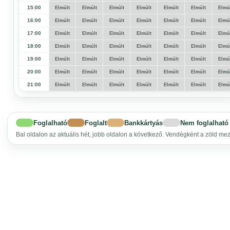
15:00
Elmúlt
Elmúlt
Elmúlt
Elmúlt
Elmúlt
Elmúlt
Elmú
16:00
Elmúlt
Elmúlt
Elmúlt
Elmúlt
Elmúlt
Elmúlt
Elmú
17:00
Elmúlt
Elmúlt
Elmúlt
Elmúlt
Elmúlt
Elmúlt
Elmú
18:00
Elmúlt
Elmúlt
Elmúlt
Elmúlt
Elmúlt
Elmúlt
Elmú
19:00
Elmúlt
Elmúlt
Elmúlt
Elmúlt
Elmúlt
Elmúlt
Elmú
20:00
Elmúlt
Elmúlt
Elmúlt
Elmúlt
Elmúlt
Elmúlt
Elmú
21:00
Elmúlt
Elmúlt
Elmúlt
Elmúlt
Elmúlt
Elmúlt
Elmú
Foglalható
Foglalt
Bankkártyás
Nem foglalható
Bal oldalon az aktuális hét, jobb oldalon a következő. Vendégként a zöld mező