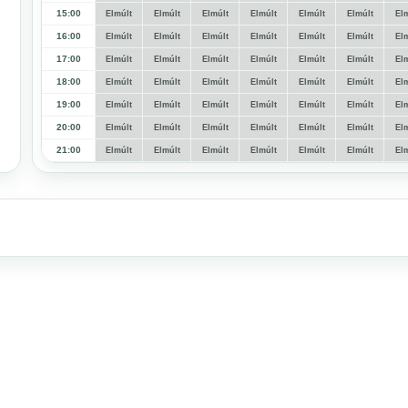
15:00
Elmúlt
Elmúlt
Elmúlt
Elmúlt
Elmúlt
Elmúlt
El
16:00
Elmúlt
Elmúlt
Elmúlt
Elmúlt
Elmúlt
Elmúlt
El
17:00
Elmúlt
Elmúlt
Elmúlt
Elmúlt
Elmúlt
Elmúlt
El
18:00
Elmúlt
Elmúlt
Elmúlt
Elmúlt
Elmúlt
Elmúlt
El
19:00
Elmúlt
Elmúlt
Elmúlt
Elmúlt
Elmúlt
Elmúlt
El
20:00
Elmúlt
Elmúlt
Elmúlt
Elmúlt
Elmúlt
Elmúlt
El
21:00
Elmúlt
Elmúlt
Elmúlt
Elmúlt
Elmúlt
Elmúlt
El