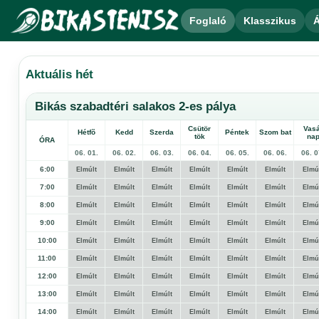
Foglaló
Klasszikus
Á
Aktuális hét
Bikás szabadtéri salakos 2-es pálya
Csütör
Vasá
Hétfõ
Kedd
Szerda
Péntek
Szom bat
tök
na
ÓRA
06. 01.
06. 02.
06. 03.
06. 04.
06. 05.
06. 06.
06. 0
6:00
Elmúlt
Elmúlt
Elmúlt
Elmúlt
Elmúlt
Elmúlt
Elmú
7:00
Elmúlt
Elmúlt
Elmúlt
Elmúlt
Elmúlt
Elmúlt
Elmú
8:00
Elmúlt
Elmúlt
Elmúlt
Elmúlt
Elmúlt
Elmúlt
Elmú
9:00
Elmúlt
Elmúlt
Elmúlt
Elmúlt
Elmúlt
Elmúlt
Elmú
10:00
Elmúlt
Elmúlt
Elmúlt
Elmúlt
Elmúlt
Elmúlt
Elmú
11:00
Elmúlt
Elmúlt
Elmúlt
Elmúlt
Elmúlt
Elmúlt
Elmú
12:00
Elmúlt
Elmúlt
Elmúlt
Elmúlt
Elmúlt
Elmúlt
Elmú
13:00
Elmúlt
Elmúlt
Elmúlt
Elmúlt
Elmúlt
Elmúlt
Elmú
14:00
Elmúlt
Elmúlt
Elmúlt
Elmúlt
Elmúlt
Elmúlt
Elmú