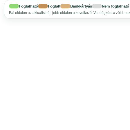
Foglalható
Foglalt
Bankkártyás
Nem foglalható
Bal oldalon az aktuális hét, jobb oldalon a következő. Vendégként a zöld mező