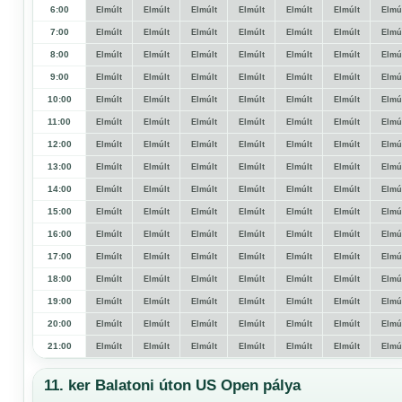
6:00
Elmúlt
Elmúlt
Elmúlt
Elmúlt
Elmúlt
Elmúlt
Elmú
7:00
Elmúlt
Elmúlt
Elmúlt
Elmúlt
Elmúlt
Elmúlt
Elmú
8:00
Elmúlt
Elmúlt
Elmúlt
Elmúlt
Elmúlt
Elmúlt
Elmú
9:00
Elmúlt
Elmúlt
Elmúlt
Elmúlt
Elmúlt
Elmúlt
Elmú
10:00
Elmúlt
Elmúlt
Elmúlt
Elmúlt
Elmúlt
Elmúlt
Elmú
11:00
Elmúlt
Elmúlt
Elmúlt
Elmúlt
Elmúlt
Elmúlt
Elmú
12:00
Elmúlt
Elmúlt
Elmúlt
Elmúlt
Elmúlt
Elmúlt
Elmú
13:00
Elmúlt
Elmúlt
Elmúlt
Elmúlt
Elmúlt
Elmúlt
Elmú
14:00
Elmúlt
Elmúlt
Elmúlt
Elmúlt
Elmúlt
Elmúlt
Elmú
15:00
Elmúlt
Elmúlt
Elmúlt
Elmúlt
Elmúlt
Elmúlt
Elmú
16:00
Elmúlt
Elmúlt
Elmúlt
Elmúlt
Elmúlt
Elmúlt
Elmú
17:00
Elmúlt
Elmúlt
Elmúlt
Elmúlt
Elmúlt
Elmúlt
Elmú
18:00
Elmúlt
Elmúlt
Elmúlt
Elmúlt
Elmúlt
Elmúlt
Elmú
19:00
Elmúlt
Elmúlt
Elmúlt
Elmúlt
Elmúlt
Elmúlt
Elmú
20:00
Elmúlt
Elmúlt
Elmúlt
Elmúlt
Elmúlt
Elmúlt
Elmú
21:00
Elmúlt
Elmúlt
Elmúlt
Elmúlt
Elmúlt
Elmúlt
Elmú
11. ker Balatoni úton US Open pálya