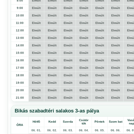
8:00
Elmúlt
Elmúlt
Elmúlt
Elmúlt
Elmúlt
Elmúlt
Elmú
9:00
Elmúlt
Elmúlt
Elmúlt
Elmúlt
Elmúlt
Elmúlt
Elmú
10:00
Elmúlt
Elmúlt
Elmúlt
Elmúlt
Elmúlt
Elmúlt
Elmú
11:00
Elmúlt
Elmúlt
Elmúlt
Elmúlt
Elmúlt
Elmúlt
Elmú
12:00
Elmúlt
Elmúlt
Elmúlt
Elmúlt
Elmúlt
Elmúlt
Elmú
13:00
Elmúlt
Elmúlt
Elmúlt
Elmúlt
Elmúlt
Elmúlt
Elmú
14:00
Elmúlt
Elmúlt
Elmúlt
Elmúlt
Elmúlt
Elmúlt
Elmú
15:00
Elmúlt
Elmúlt
Elmúlt
Elmúlt
Elmúlt
Elmúlt
Elmú
16:00
Elmúlt
Elmúlt
Elmúlt
Elmúlt
Elmúlt
Elmúlt
Elmú
17:00
Elmúlt
Elmúlt
Elmúlt
Elmúlt
Elmúlt
Elmúlt
Elmú
18:00
Elmúlt
Elmúlt
Elmúlt
Elmúlt
Elmúlt
Elmúlt
Elmú
19:00
Elmúlt
Elmúlt
Elmúlt
Elmúlt
Elmúlt
Elmúlt
Elmú
20:00
Elmúlt
Elmúlt
Elmúlt
Elmúlt
Elmúlt
Elmúlt
Elmú
21:00
Elmúlt
Elmúlt
Elmúlt
Elmúlt
Elmúlt
Elmúlt
Elmú
Bikás szabadtéri salakos 3-as pálya
Csütör
Vasá
Hétfõ
Kedd
Szerda
Péntek
Szom bat
tök
na
ÓRA
06. 01.
06. 02.
06. 03.
06. 04.
06. 05.
06. 06.
06. 0