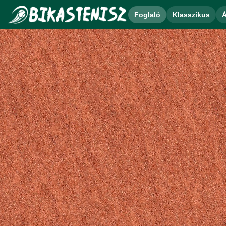
Foglaló
Klasszikus
Á