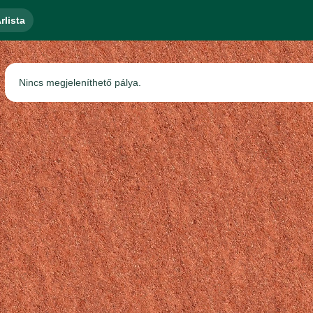
rlista
Nincs megjeleníthető pálya.